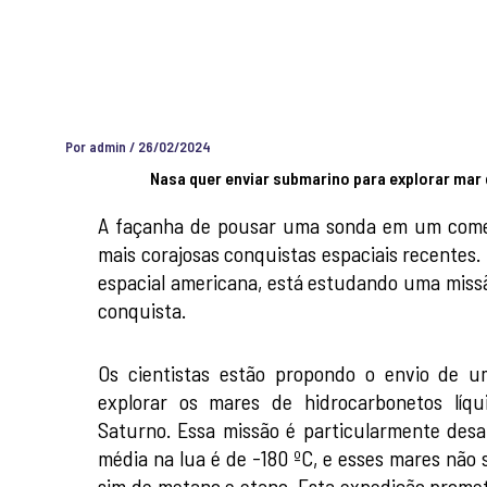
Por
admin
/
26/02/2024
Nasa quer enviar submarino para explorar mar 
A façanha de pousar uma sonda em um come
mais corajosas conquistas espaciais recentes.
espacial americana, está estudando uma miss
conquista.
Os cientistas estão propondo o envio de u
explorar os mares de hidrocarbonetos líq
Saturno. Essa missão é particularmente desa
média na lua é de -180 ºC, e esses mares não
sim de metano e etano. Esta expedição prome