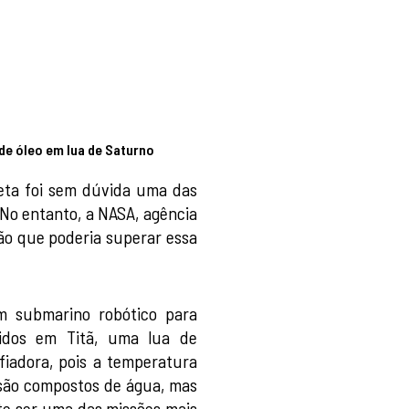
de óleo em lua de Saturno
ta foi sem dúvida uma das
 No entanto, a NASA, agência
ão que poderia superar essa
m submarino robótico para
uidos em Titã, uma lua de
fiadora, pois a temperatura
 são compostos de água, mas
te ser uma das missões mais