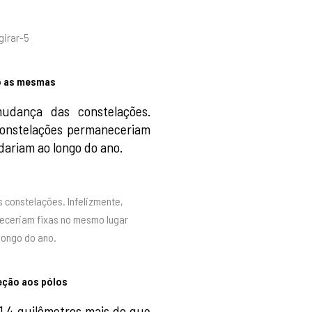
o as mesmas
dança das constelações.
s constelações permaneceriam
dariam ao longo do ano.
eção aos pólos
1,4 quilômetros mais do que