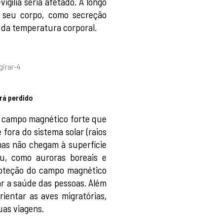
igília seria afetado. A longo
o seu corpo, como secreção
 da temperatura corporal.
rá perdido
m campo magnético forte que
 fora do sistema solar (raios
mas não chegam à superfície
éu, como auroras boreais e
proteção do campo magnético
ar a saúde das pessoas. Além
ientar as aves migratórias,
uas viagens.