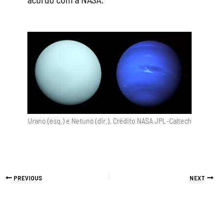
Urano (esq.) e Netuno (dir.). Crédito NASA JPL-Caltech
PREVIOUS
NEXT