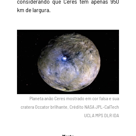
considerando que Ceres tem apenas 950
km de largura.
Planeta anão Ceres mostrado em cor falsa e sua
cratera Occator brilhante. Crédito NASA JPL-CalTech
UCLA MPS DLR IDA