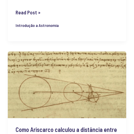
Read Post »
Introdução a Astronomia
Como
Ariscarco
calculou
a
distância
entre
a
Terra
e
Como Ariscarco calculou a distância entre
a