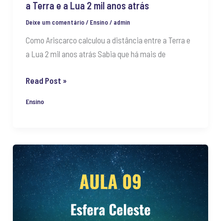
a Terra e a Lua 2 mil anos atrás
Lua
2
Deixe um comentário
/
Ensino
/
admin
mil
Como Ariscarco calculou a distância entre a Terra e
anos
a Lua 2 mil anos atrás Sabia que há mais de
atrás
Read Post »
Ensino
Esfera
Celeste