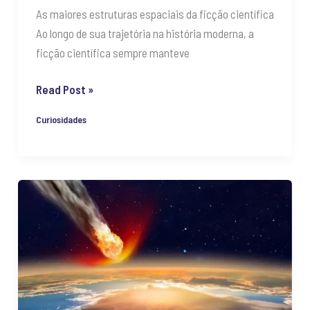
As maiores estruturas espaciais da ficção científica
Ao longo de sua trajetória na história moderna, a
ficção científica sempre manteve
Read Post »
Curiosidades
E
se
um
asteroide
de
500
Km