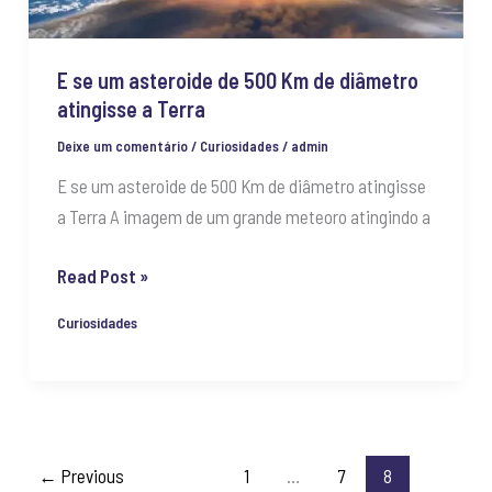
de
diâmetro
E se um asteroide de 500 Km de diâmetro
atingisse
atingisse a Terra
a
Terra
Deixe um comentário
/
Curiosidades
/
admin
E se um asteroide de 500 Km de diâmetro atingisse
a Terra A imagem de um grande meteoro atingindo a
Read Post »
Curiosidades
←
Previous
1
…
7
8