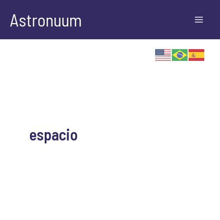
Ir
Astronuum
para
o
conteúdo
espacio