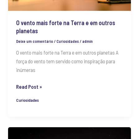
em
outros
O vento mais forte na Terra e em outros
planetas
planetas
Deixe um comentário
/
Curiosidades
/
admin
O vento mais forte na Terra e em outros planetas A
força do vento tem servido como inspiração para
inúmeras
Read Post »
Curiosidades
Como