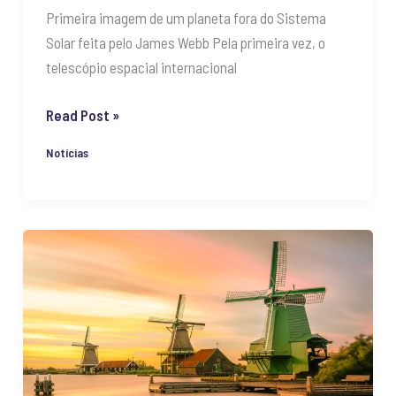
Webb
Primeira imagem de um planeta fora do Sistema
Solar feita pelo James Webb Pela primeira vez, o
telescópio espacial internacional
Read Post »
Notícias
O
vento
mais
forte
na
Terra
e