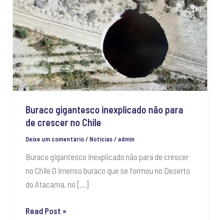
gigantesco
inexplicado
não
para
de
crescer
no
Chile
Buraco gigantesco inexplicado não para
de crescer no Chile
Deixe um comentário
/
Notícias
/
admin
Buraco gigantesco inexplicado não para de crescer
no Chile O imenso buraco que se formou no Deserto
do Atacama, no […]
Read Post »