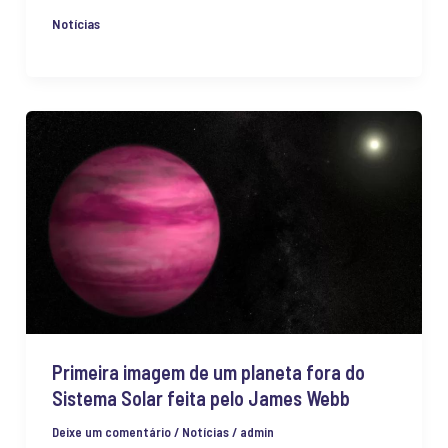
Notícias
Primeira
imagem
de
um
planeta
fora
do
Sistema
Solar
Primeira imagem de um planeta fora do
feita
Sistema Solar feita pelo James Webb
pelo
James
Deixe um comentário
/
Notícias
/
admin